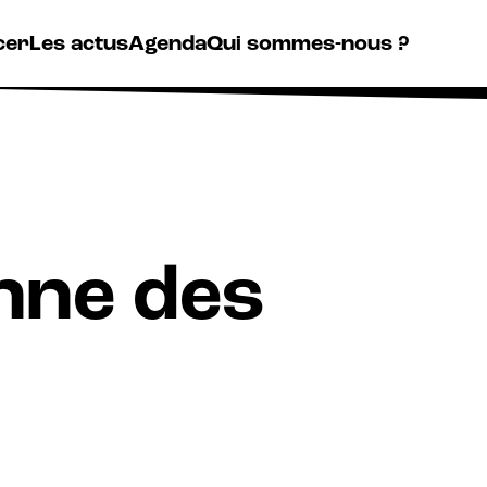
cer
Les actus
Agenda
Qui sommes-nous ?
nne des