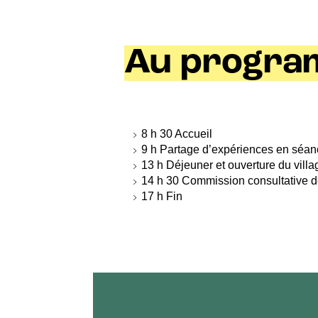
Au progra
8 h 30 Accueil
9 h Partage d’expériences en séanc
13 h Déjeuner et ouverture du villag
14 h 30 Commission consultative de 
17 h Fin