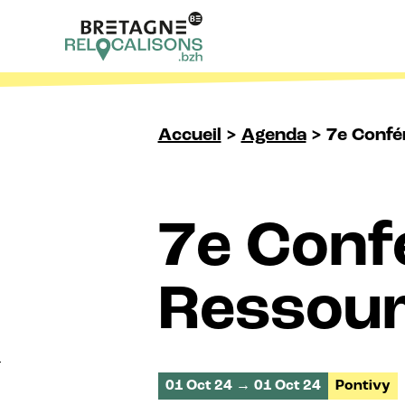
Skip to content
Accueil
>
Agenda
>
7e Confé
7e Conf
Ressou
01 Oct 24 → 01 Oct 24
Pontivy