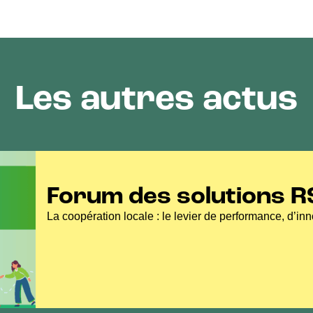
Les autres actus
Forum des solutions R
d’Armor
La coopération locale : le levier de performance, d’inn