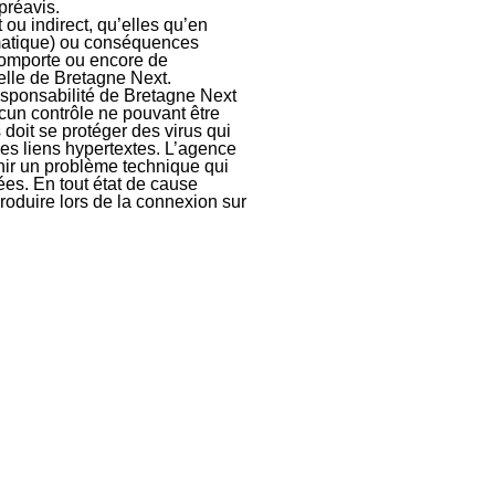
préavis.
ou indirect, qu’elles qu’en
ormatique) ou conséquences
l comporte ou encore de
nelle de Bretagne Next.
responsabilité de Bretagne Next
ucun contrôle ne pouvant être
 doit se protéger des virus qui
 des liens hypertextes. L’agence
venir un problème technique qui
ées. En tout état de cause
oduire lors de la connexion sur