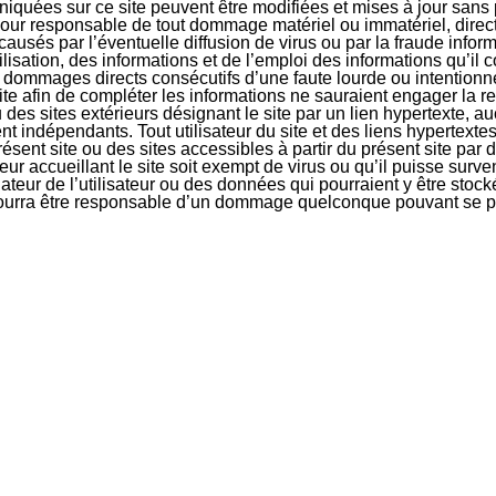
uniquées sur ce site peuvent être modifiées et mises à jour sans 
our responsable de tout dommage matériel ou immatériel, direct 
causés par l’éventuelle diffusion de virus ou par la fraude inf
tilisation, des informations et de l’emploi des informations qu’i
des dommages directs consécutifs d’une faute lourde ou intention
site afin de compléter les informations ne sauraient engager la 
u des sites extérieurs désignant le site par un lien hypertexte, a
t indépendants. Tout utilisateur du site et des liens hypertextes
 présent site ou des sites accessibles à partir du présent site par
veur accueillant le site soit exempt de virus ou qu’il puisse sur
eur de l’utilisateur ou des données qui pourraient y être stock
pourra être responsable d’un dommage quelconque pouvant se pr