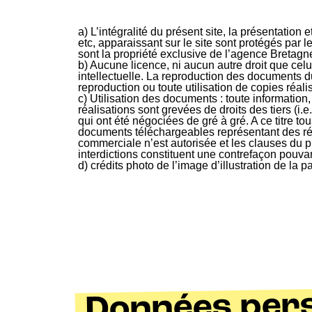
a) L’intégralité du présent site, la présentati
etc, apparaissant sur le site sont protégés par le
sont la propriété exclusive de l’agence Bretagn
b) Aucune licence, ni aucun autre droit que celu
intellectuelle. La reproduction des documents du
reproduction ou toute utilisation de copies réali
c) Utilisation des documents : toute informat
réalisations sont grevées de droits des tiers (i.
qui ont été négociées de gré à gré. A ce titre t
documents téléchargeables représentant des réal
commerciale n’est autorisée et les clauses du p
interdictions constituent une contrefaçon pouvan
d) crédits photo de l’image d’illustration de la
Données pers