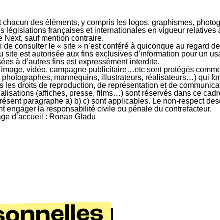
on et chacun des éléments, y compris les logos, graphismes, phot
s législations françaises et internationales en vigueur relatives à 
e Next, sauf mention contraire.
i de consulter le « site » n’est conféré à quiconque au regard de
 site est autorisée aux fins exclusives d’information pour un usa
sées à d’autres fins est expressément interdite.
ion, image, vidéo, campagne publicitaire…etc sont protégés co
e. photographes, mannequins, illustrateurs, réalisateurs…) qui fon
ous les droits de reproduction, de représentation et de communic
isations (affiches, presse, films…) sont réservés dans ce cadr
résent paragraphe a) b) c) sont applicables. Le non-respect desd
t engager la responsabilité civile ou pénale du contrefacteur.
 page d’accueil : Ronan Gladu
onnelles