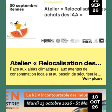
30
SEP
26
Atelier « Relocalisation des
achats des IAA »
Face aux aléas climatiques, aux attentes de
consommation locale et au besoin de sécuriser les
Voir plus
approvisionnements, la relocalisation des achats
agroalimentaires est devenue un levier stratégique
pour les territoires.
13
OCT
26