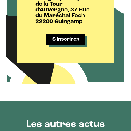
de la Tour
d'Auvergne, 37 Rue
du Maréchal Foch
22200 Guingamp
S'inscrire
Les autres actus