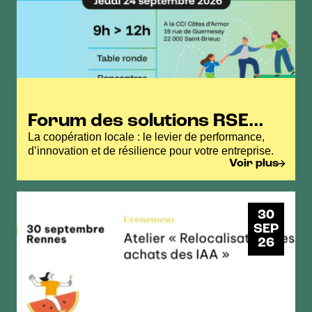
Forum des solutions RSE
des Côtes d’Armor
La coopération locale : le levier de performance,
d’innovation et de résilience pour votre entreprise.
Voir plus
30
SEP
26