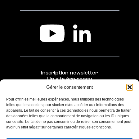
Inscription newsletter
Un site éco-conçu
Gérer le consentement
Une initiative de
Opérée par
Pour offrir les meilleures expériences, nous utilisons des technologies
telles que les cookies pour stocker et/ou accéder aux informations des
appareils. Le fait de consentir à ces technologies nous permettra de traiter
des données telles que le comportement de navigation ou les ID uniques
sur ce site. Le fait de ne pas consentir ou de retirer son consentement peut
avoir un effet négatif sur certaines caractéristiques et fonctions.