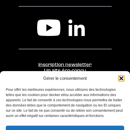
Inscription newsletter
Un site éco-conçu
Gérer le consentement
Une initiative de
Opérée par
Pour offrir les meilleures expériences, nous utilisons des technologies
telles que les cookies pour stocker et/ou accéder aux informations des
appareils. Le fait de consentir à ces technologies nous permettra de traiter
des données telles que le comportement de navigation ou les ID uniques
sur ce site. Le fait de ne pas consentir ou de retirer son consentement peut
avoir un effet négatif sur certaines caractéristiques et fonctions.