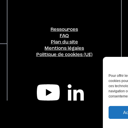
Ressources
FAQ
Plan du site
Mentions légales
Politique de cookies (UE)
Pour offrir 
cookies pour
ces technolo
navigation ou
consentement
Ac