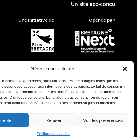
Un site éco-conçu
Une initiative de
Opérée par
Gérer le consentement
les meilleures expériences, nous utilisons des technologies telles que les
 stocker et/ou accéder aux informations des appareils. Le fait de consentir à
gies nous permettra de traiter des données telles que le comportement de
Ce site a été réalisé dans une démarche d’éco-
 les ID uniques sur ce site. Le fait de ne pas consentir ou de retirer son
 peut avoir un effet négatif sur certaines caractéristiques et fonctions.
conception par
Les Raisonné•e•s
et
LMSYS
cepter
Refuser
Voir les préférences
Politique de cookies