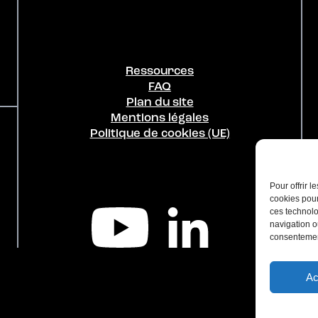
Ressources
FAQ
Plan du site
Mentions légales
Politique de cookies (UE)
Pour offrir 
cookies pour
ces technolo
navigation ou
consentement
Ac