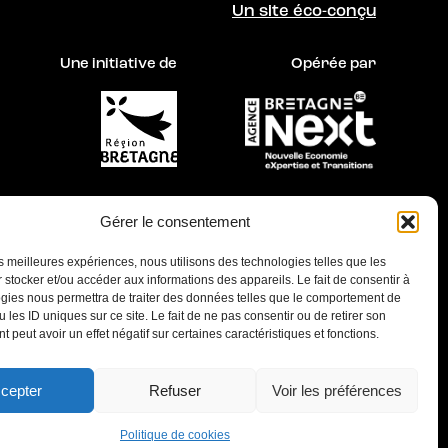
Un site éco-conçu
Une initiative de
Opérée par
Gérer le consentement
les meilleures expériences, nous utilisons des technologies telles que les
 stocker et/ou accéder aux informations des appareils. Le fait de consentir à
gies nous permettra de traiter des données telles que le comportement de
Ce site a été réalisé dans une démarche d’éco-
 les ID uniques sur ce site. Le fait de ne pas consentir ou de retirer son
 peut avoir un effet négatif sur certaines caractéristiques et fonctions.
conception par
Les Raisonné•e•s
et
LMSYS
cepter
Refuser
Voir les préférences
Politique de cookies