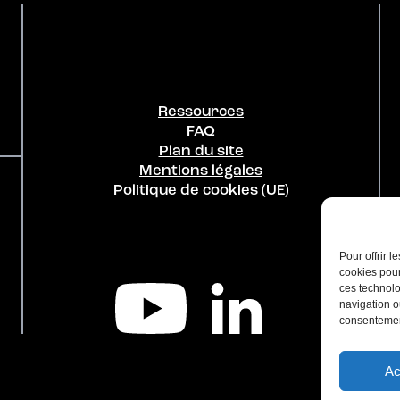
Ressources
FAQ
Plan du site
Mentions légales
Politique de cookies (UE)
Pour offrir 
cookies pour
ces technolo
navigation ou
consentement
Ac