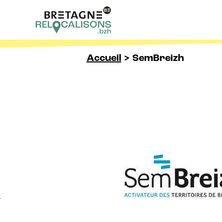
Skip to content
Accueil
>
SemBreizh