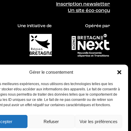
Inscription newsletter
Un site éco-conçu
Une initiative de
Opérée par
Gérer le consentement
les meilleures expériences, nous utilisons des technologies telles que les
 stocker et/ou accéder aux informations des appareils. Le fait de consentir à
gies nous permettra de traiter des données telles que le comportement de
Ce site a été réalisé dans une démarche d’éco-
 les ID uniques sur ce site. Le fait de ne pas consentir ou de retirer son
 peut avoir un effet négatif sur certaines caractéristiques et fonctions.
conception par
Les Raisonné•e•s
et
LMSYS
cepter
Refuser
Voir les préférences