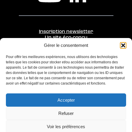
Inscription newsletter
Un site éco-conçu
Gérer le consentement
Une initiative de
Opérée par
Pour offrir les meilleures expériences, nous utilisons des technologies
telles que les cookies pour stocker et/ou accéder aux informations des
appareils. Le fait de consentir à ces technologies nous permettra de traiter
des données telles que le comportement de navigation ou les ID uniques
sur ce site. Le fait de ne pas consentir ou de retirer son consentement peut
avoir un effet négatif sur certaines caractéristiques et fonctions.
Accepter
Refuser
Ce site a été réalisé dans une démarche
d’éco-conception par
Les Raisonné•e•s
et
Voir les préférences
LMSYS